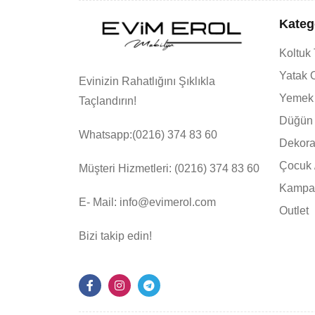
Kateg
Koltuk
Yatak 
Evinizin Rahatlığını Şıklıkla
Yemek
Taçlandırın!
Düğün 
Whatsapp:(0216) 374 83 60
Dekor
Çocuk 
Müşteri Hizmetleri:
(0216) 374 83 60
Kampan
E- Mail: info@evimerol.com
Outlet
Bizi takip edin!