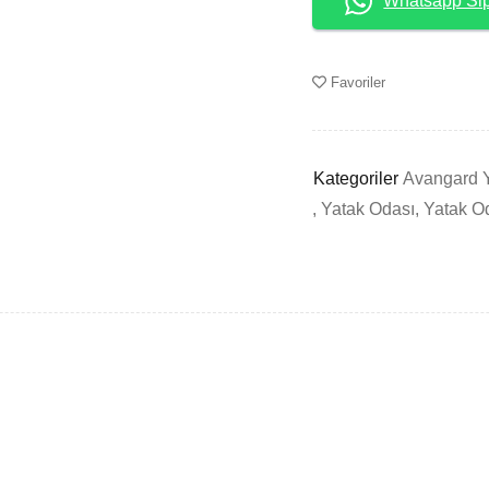
Whatsapp Sip
Favoriler
Kategoriler
Avangard Y
,
Yatak Odası
,
Yatak O