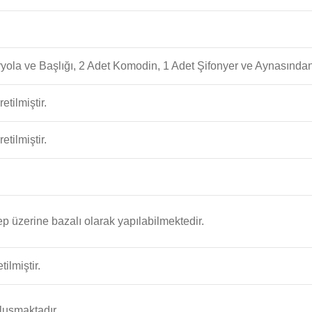
ryola ve Başlığı, 2 Adet Komodin, 1 Adet Şifonyer ve Aynasında
etilmiştir.
etilmiştir.
ep üzerine bazalı olarak yapılabilmektedir.
ilmiştir.
luşmaktadır.