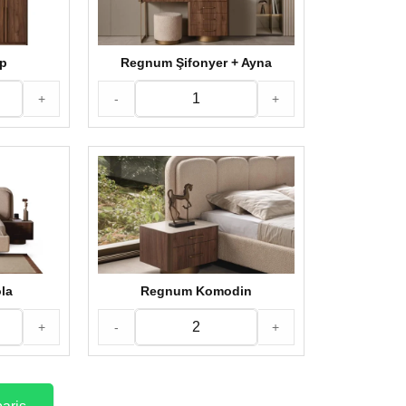
p
Regnum Şifonyer + Ayna
+
-
+
la
Regnum Komodin
+
-
+