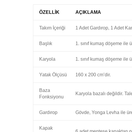
ÖZELLIK
AÇIKLAMA
Takım İçeriği
1 Adet Gardırop, 1 Adet Ka
Başlık
1. sınıf kumaş döşeme ile ür
Karyola
1. sınıf kumaş döşeme ile ür
Yatak Ölçüsü
160 x 200 cm’dir.
Baza
Karyola bazalı değildir. Tal
Fonksiyonu
Gardırop
Gövde, Yonga Levha ile üret
Kapak
6 adet menteşe kapaktan o