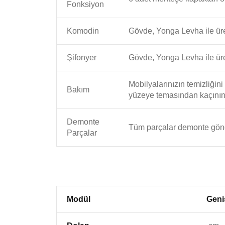
Fonksiyon
Komodin
Gövde, Yonga Levha ile üret
Şifonyer
Gövde, Yonga Levha ile üret
Mobilyalarınızın temizliğin
Bakım
yüzeye temasından kaçının
Demonte
Tüm parçalar demonte gönde
Parçalar
Modül
Geni